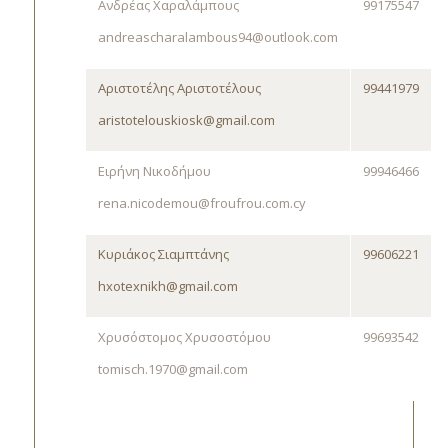
Ανδρέας Χαραλάμπους
99175547
andreascharalambous94@outlook.com
Αριστοτέλης Αριστοτέλους
99441979
aristotelouskiosk@gmail.com
Ειρήνη Νικοδήμου
99946466
rena.nicodemou@froufrou.com.cy
Κυριάκος Σιαμπτάνης
99606221
hxotexnikh@gmail.com
Χρυσόστομος Χρυσοστόμου
99693542
tomisch.1970@gmail.com