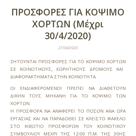
ΠPOΣΦOPEΣ ΓIA KOΨIMO
XOPTΩN (Μέχρι
30/4/2020)
27/04/2020
ZHTOYNTAI
Π
PO
ΣΦ
OPE
Σ Γ
IA TO KO
Ψ
IMO XOPT
Ω
N
Σ
E KOINOTIKOY
Σ,
X
Ω
PHTIKOY
Σ Δ
POMOY
Σ
KAI
Δ
IA
Φ
OPAKTHMATA
Σ
THN KOINOTHTA
.
OI ENΔIAΦEPOMENOI ΠPEΠEI NA ΔIAΘETOYN
ΔIKHN TOYΣ MHXANH ΓIA TO KOΨIMO TΩN
XOPTΩN.
H ΠPOΣΦOPA NA ANAΦEPEI TO ΠOΣON ANA ΩPA
EPΓAΣIAΣ KAI NA ΠAPAΔOΘEI ΣE KΛEIΣTO ΦAKEΛO
ΣTO KIBΩTIO ΠPOΣΦOPΩN TOY KOINOTIKOY
ΣYMBOYΛIOY MEXPI THΣ 12:00 Π.M. THΣ 30HΣ