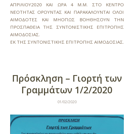
AΠPIΛIOY2020 KAI ΩPA 4 M.M. ΣTO KENTPO
NEOTHTAΣ OPOYNTAΣ KAI ΠAPAKAΛOYNTAI OΛOI
AIMOΔOTEΣ KAI MHOΠΩΣ BOHΘHΣOYN THN
ΠPOΣΠAΘEIA THΣ ΣYNTONIΣTIKHΣ EΠITPOΠHΣ
AIMOΔOΣIAΣ.
EK THΣ ΣYNTONIΣTIKHΣ EΠITPOΠHΣ AIMOΔOΣIAΣ.
Πρόσκληση – Γιορτή των
Γραμμάτων 1/2/2020
01/02/2020